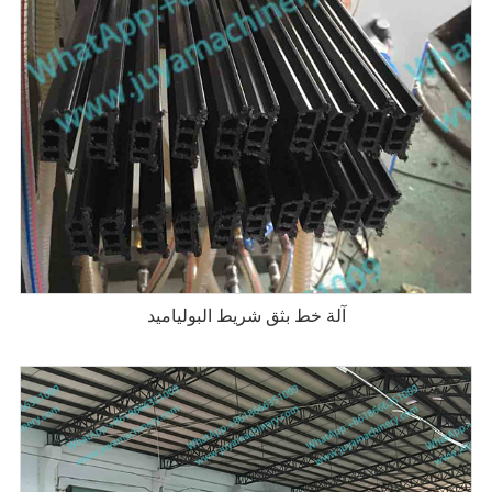
آلة خط بثق شريط البولياميد