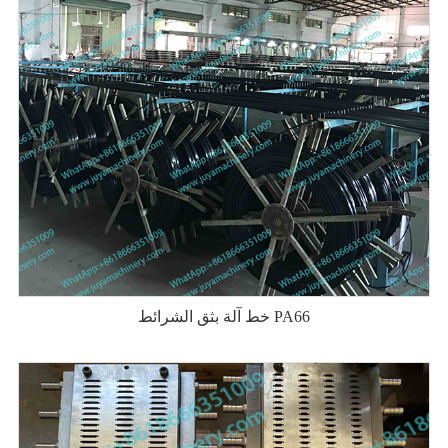
خط آلة بثق الشرائط PA66