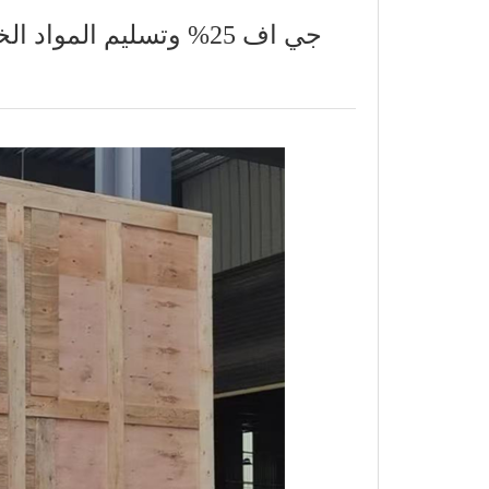
آلة بثق شريط النايلون PA66 جي اف 25% وتسليم المواد الخام إلى كازاخستان