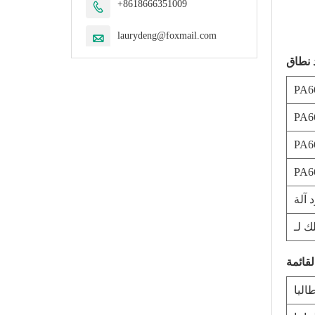
+8618666351009

laurydeng@foxmail.com

 آلة
طاليا