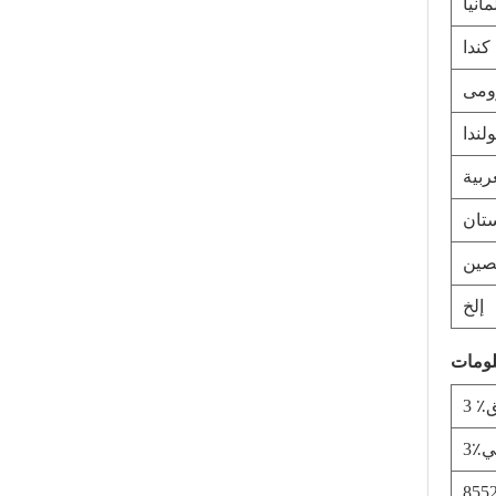
مانيا
كندا
ومى
ولندا
ربية
تان
صين
إلخ