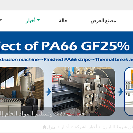
مصنع العرض
حالة
أخبار
آلة بثق شريط النايلون PA66 جي اف 25% وتسليم المواد الخام إلى كازاخستان

>
أخبار الشركة
>
أخبار
>
منزل