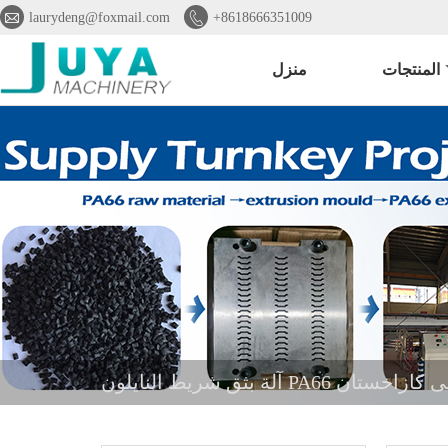


laurydeng@foxmail.com
+8618666351009
المنتجات
منزل