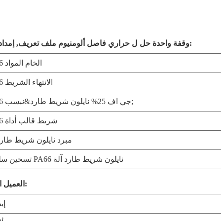
وقفة واحدة حل ل حراري فاصل ألومنيوم ملف تعريف, إمداد نطاق:
PA66 الخام المواد
PA66 الانتهاء الشريط
PA66 جي اف 25% نايلون شريط طارد&نبسب;
PA66 شريط قالب أداة
مبرد نايلون شريط طارد
تسخين سلك لـ PA66 نايلون شريط طارد آلة
العميل القائمة:
إي