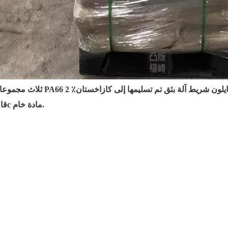
ثلاث مجموعات من PA66 جي اف 25٪ 25 نايلون شريط آلة بثق تم تسليمها إلى كازاخ
قالب٪ 2c مادة خام.