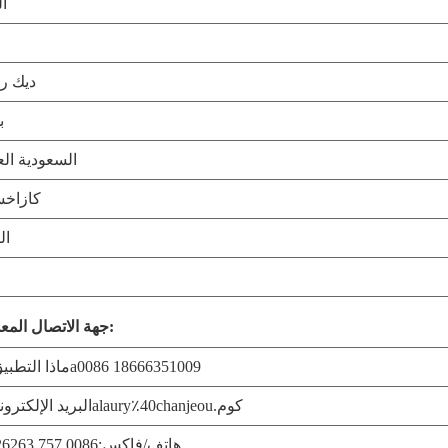
أل
ديك ر
ب
السعودية الع
كازاخس
ال
جهة الاتصال المعلومات:
ماذا التطبيق٪ 3a0086 18666351009
البريد الإلكتروني٪3alaury٪40chanjeou.كوم
هاتف/فاكس:0086 757 85526263