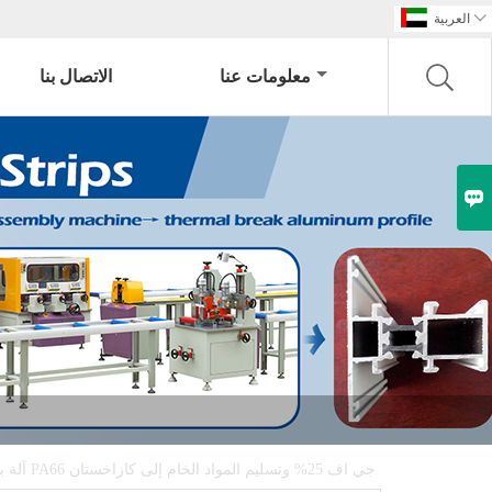

العربية
معلومات عنا
الاتصال بنا

آلة بثق شريط النايلون PA66 جي اف 25% وتسليم المواد الخام إلى كازاخستان