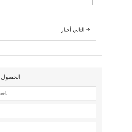
التالي أخبار

الحصول عل