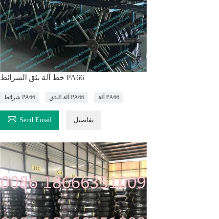
خط آلة بثق الشرائط PA66
آلة PA66
آلة البثق PA66
شرائط PA66

تفاصيل
Send Email