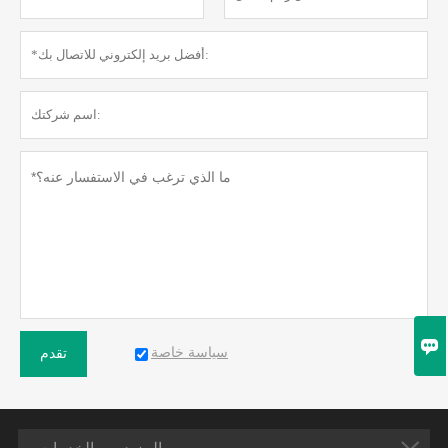

سياسة خاصة
تقدم